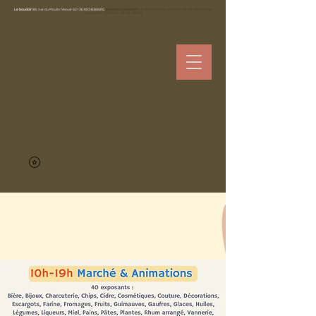
Le boudoir
88, rue du Moulin l'Avoué 62136 RICHEBOURG
Horaires d’ouverture
Le mercredi et le vendredi 14h30-18h30 et le
samedi10h -12h30 et 14h30-18h30
06 42 73 69 10
contact@leboudoircosmetiques.fr