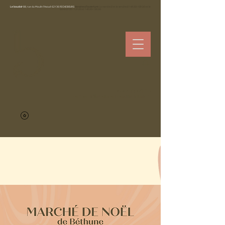
Le boudoir
88, rue du Moulin l'Avoué 62136 RICHEBOURG
Horaires d’ouverture
Le mercredi et le vendredi 14h30-18h30 et le
samedi10h -12h30 et 14h30-18h30
06 42 73 69 10
contact@leboudoircosmetiques.fr