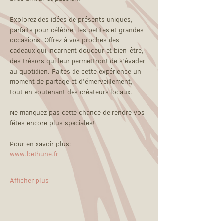
Explorez des idées de présents uniques, 
parfaits pour célébrer les petites et grandes 
occasions. Offrez à vos proches des 
cadeaux qui incarnent douceur et bien-être, 
des trésors qui leur permettront de s’évader 
au quotidien. Faites de cette expérience un 
moment de partage et d'émerveillement, 
tout en soutenant des créateurs locaux. 
Ne manquez pas cette chance de rendre vos 
fêtes encore plus spéciales!
Pour en savoir plus:
www.bethune.fr
Afficher plus