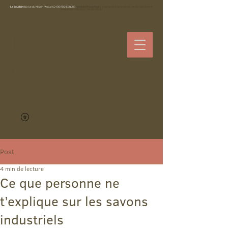
Le boudoir
88, rue du Moulin l'Avoué 62136 RICHEBOURG
Horaires d’ouverture
Le mercredi et le vendredi 14h30-18h30 et le
samedi10h -12h30 et 14h30-18h30
06 42 73 69 10
contact@leboudoircosmetiques.fr
Post
4 min de lecture
Ce que personne ne
t’explique sur les savons
industriels